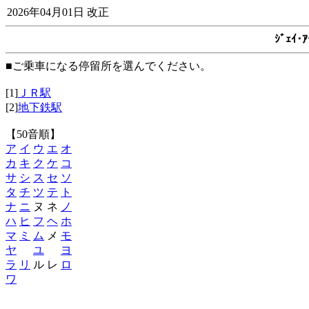
2026年04月01日 改正
ｼﾞｪｲ
■ご乗車になる停留所を選んでください。
[1]
ＪＲ駅
[2]
地下鉄駅
【50音順】
ア
イ
ウ
エ
オ
カ
キ
ク
ケ
コ
サ
シ
ス
セ
ソ
タ
チ
ツ
テ
ト
ナ
ニ
ヌ ネ
ノ
ハ
ヒ
フ
ヘ
ホ
マ
ミ
ム
メ
モ
ヤ
ユ
ヨ
ラ
リ
ル レ
ロ
ワ