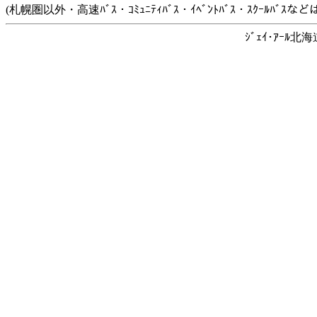
(札幌圏以外・高速ﾊﾞｽ・ｺﾐｭﾆﾃｨﾊﾞｽ・ｲﾍﾞﾝﾄﾊﾞｽ・ｽｸｰﾙﾊﾞ
ｼﾞｪｲ･ｱｰﾙ北海