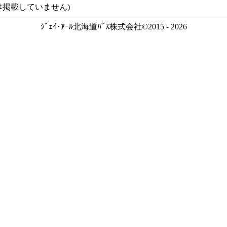
ｽなどは掲載していません)
ｼﾞｪｲ･ｱｰﾙ北海道ﾊﾞｽ株式会社©2015 - 2026