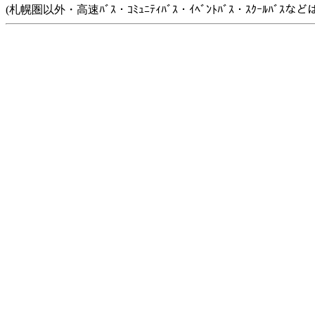
(札幌圏以外・高速ﾊﾞｽ・ｺﾐｭﾆﾃｨﾊﾞｽ・ｲﾍﾞﾝﾄﾊﾞｽ・ｽｸｰﾙﾊﾞ