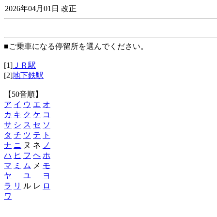
2026年04月01日 改正
■ご乗車になる停留所を選んでください。
[1]
ＪＲ駅
[2]
地下鉄駅
【50音順】
ア
イ
ウ
エ
オ
カ
キ
ク
ケ
コ
サ
シ
ス
セ
ソ
タ
チ
ツ
テ
ト
ナ
ニ
ヌ ネ
ノ
ハ
ヒ
フ
ヘ
ホ
マ
ミ
ム
メ
モ
ヤ
ユ
ヨ
ラ
リ
ル レ
ロ
ワ