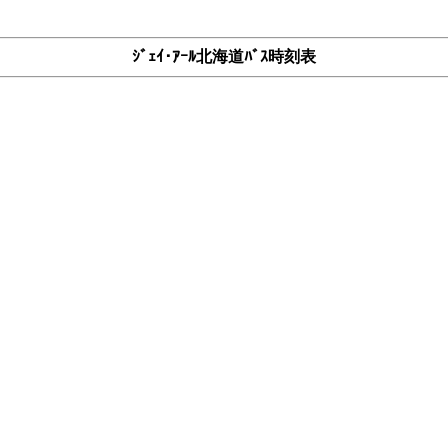
ｼﾞｪｲ･ｱｰﾙ北海道ﾊﾞｽ時刻表