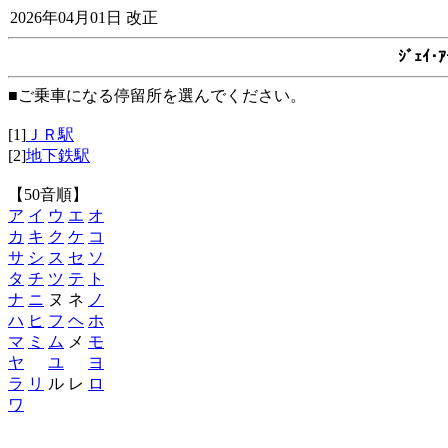
2026年04月01日 改正
ｼﾞｪｲ
■ご乗車になる停留所を選んでください。
[1]
ＪＲ駅
[2]
地下鉄駅
【50音順】
ア
イ
ウ
エ
オ
カ
キ
ク
ケ
コ
サ
シ
ス
セ
ソ
タ
チ
ツ
テ
ト
ナ
ニ
ヌ ネ
ノ
ハ
ヒ
フ
ヘ
ホ
マ
ミ
ム
メ
モ
ヤ
ユ
ヨ
ラ
リ
ル レ
ロ
ワ