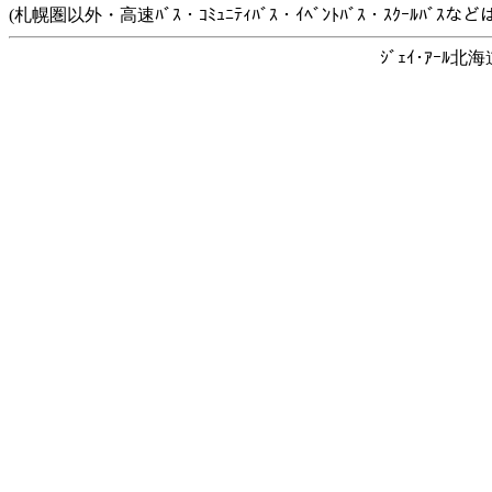
(札幌圏以外・高速ﾊﾞｽ・ｺﾐｭﾆﾃｨﾊﾞｽ・ｲﾍﾞﾝﾄﾊﾞｽ・ｽｸｰﾙﾊﾞ
ｼﾞｪｲ･ｱｰﾙ北海