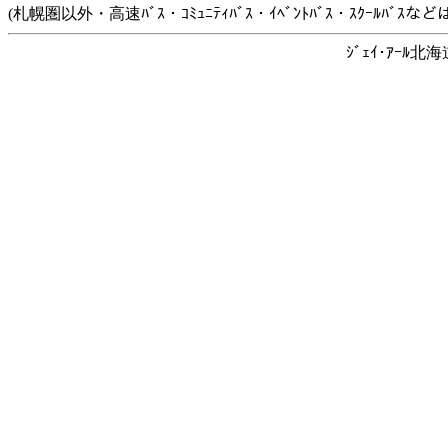
(札幌圏以外・高速ﾊﾞｽ・ｺﾐｭﾆﾃｨﾊﾞｽ・ｲﾍﾞﾝﾄﾊﾞｽ・ｽｸｰﾙﾊﾞ
ｼﾞｪｲ･ｱｰﾙ北海