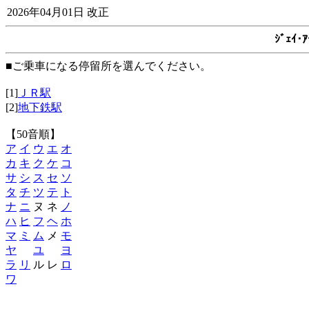
2026年04月01日 改正
ｼﾞｪｲ
■ご乗車になる停留所を選んでください。
[1]
ＪＲ駅
[2]
地下鉄駅
【50音順】
ア
イ
ウ
エ
オ
カ
キ
ク
ケ
コ
サ
シ
ス
セ
ソ
タ
チ
ツ
テ
ト
ナ
ニ
ヌ ネ
ノ
ハ
ヒ
フ
ヘ
ホ
マ
ミ
ム
メ
モ
ヤ
ユ
ヨ
ラ
リ
ル レ
ロ
ワ