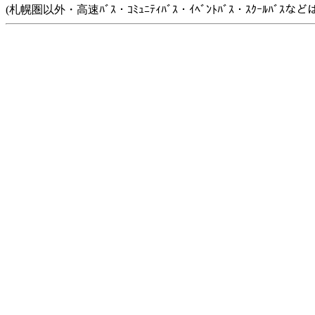
(札幌圏以外・高速ﾊﾞｽ・ｺﾐｭﾆﾃｨﾊﾞｽ・ｲﾍﾞﾝﾄﾊﾞｽ・ｽｸｰﾙﾊﾞ