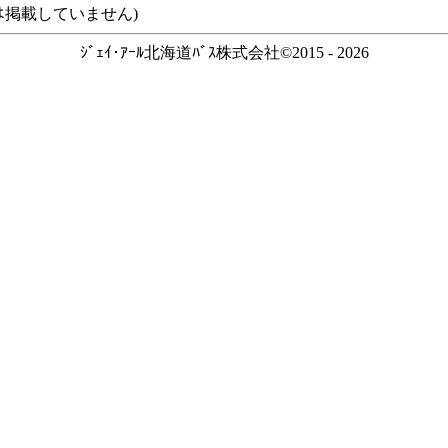
ｽなどは掲載していません)
ｼﾞｪｲ･ｱｰﾙ北海道ﾊﾞｽ株式会社©2015 - 2026