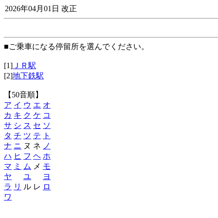
2026年04月01日 改正
■ご乗車になる停留所を選んでください。
[1]
ＪＲ駅
[2]
地下鉄駅
【50音順】
ア
イ
ウ
エ
オ
カ
キ
ク
ケ
コ
サ
シ
ス
セ
ソ
タ
チ
ツ
テ
ト
ナ
ニ
ヌ ネ
ノ
ハ
ヒ
フ
ヘ
ホ
マ
ミ
ム
メ
モ
ヤ
ユ
ヨ
ラ
リ
ル レ
ロ
ワ