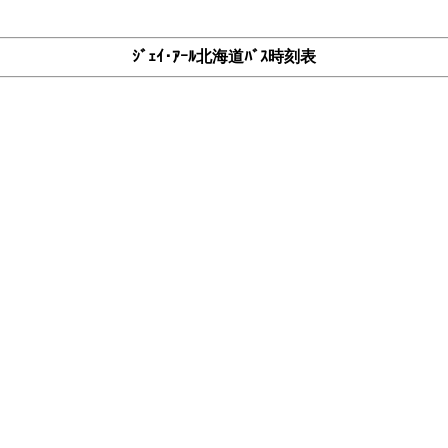
ｼﾞｪｲ･ｱｰﾙ北海道ﾊﾞｽ時刻表