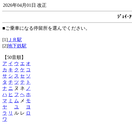
2026年04月01日 改正
ｼﾞｪｲ
■ご乗車になる停留所を選んでください。
[1]
ＪＲ駅
[2]
地下鉄駅
【50音順】
ア
イ
ウ
エ
オ
カ
キ
ク
ケ
コ
サ
シ
ス
セ
ソ
タ
チ
ツ
テ
ト
ナ
ニ
ヌ ネ
ノ
ハ
ヒ
フ
ヘ
ホ
マ
ミ
ム
メ
モ
ヤ
ユ
ヨ
ラ
リ
ル レ
ロ
ワ