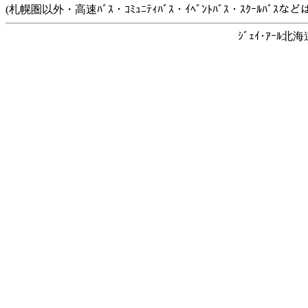
(札幌圏以外・高速ﾊﾞｽ・ｺﾐｭﾆﾃｨﾊﾞｽ・ｲﾍﾞﾝﾄﾊﾞｽ・ｽｸｰﾙﾊﾞ
ｼﾞｪｲ･ｱｰﾙ北海